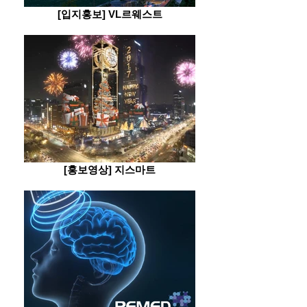
[입지홍보] VL르웨스트
[홍보영상] 지스마트