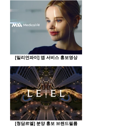
[밀리언파이] 앱 서비스 홍보영상
[청담르엘] 분양 홍보 브랜드필름