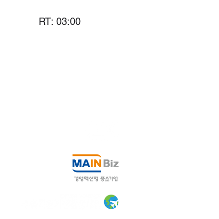
RT: 03:00