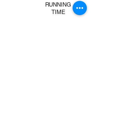
​RUNNING
TIME
03:00"
237MEDIA ARTWORKS
서울특별시 강남구 도산대로96길 19-9 신양빌딩 4층 237미디
어 (제이디컨텐츠) ㅣ 홍보영상제작 237미디어
고객센터
02-545-9828
| 팩스
02-546-9828
사업자등록번호
204-27-79386
직접생산확인증명서 제
2020-0495-00017
호
비디오물제작업 제
2019-148
호
COPYRIGHT ⓒ 2013 JDCONTENTS All rights reserved.