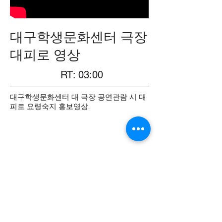
대구학생문화센터 극장
대피로 영상
RT: 03:00
대구학생문화센터 대 극장 공연관람 시 대
피로 요령숙지 홍보영상.
237MEDIA ARTWORKS
서울특별시 강남구 도산대로96길 19-9 신양빌딩 4층 237미디
어 (제이디컨텐츠) ㅣ 홍보영상제작 237미디어