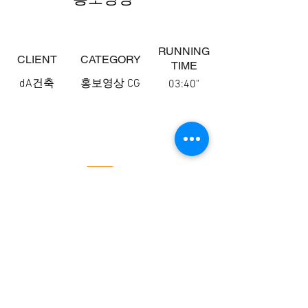
​RUNNING
CLIENT
CATEGORY
TIME
dA건축
​홍보영상 CG
03:40"
237MEDIA ARTWORKS
서울특별시 강남구 도산대로96길 19-9 신양빌딩 4층 237미디
어 (제이디컨텐츠) ㅣ 홍보영상제작 237미디어
고객센터
02-545-9828
| 팩스
02-546-9828
사업자등록번호
204-27-79386
직접생산확인증명서 제
2020-0495-00017
호