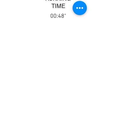
TIME
00:48"
237MEDIA ARTWORKS
서울특별시 강남구 도산대로96길 19-9 신양빌딩 4층 237미디
어 (제이디컨텐츠) ㅣ 홍보영상제작 237미디어
고객센터
02-545-9828
| 팩스
02-546-9828
사업자등록번호
204-27-79386
직접생산확인증명서 제
2020-0495-00017
호
비디오물제작업 제
2019-148
호
COPYRIGHT ⓒ 2013 JDCONTENTS All rights reserved.